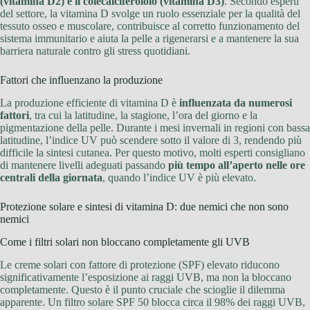
(vitamina D2) e il colecalciferololo (vitamina D3)
. Secondo esperti
del settore, la vitamina D svolge un ruolo essenziale per la qualità del
tessuto osseo e muscolare, contribuisce al corretto funzionamento del
sistema immunitario e aiuta la pelle a rigenerarsi e a mantenere la sua
barriera naturale contro gli stress quotidiani.
Fattori che influenzano la produzione
La produzione efficiente di vitamina D è
influenzata da numerosi
fattori
, tra cui la latitudine, la stagione, l’ora del giorno e la
pigmentazione della pelle. Durante i mesi invernali in regioni con bassa
latitudine, l’indice UV può scendere sotto il valore di 3, rendendo più
difficile la sintesi cutanea. Per questo motivo, molti esperti consigliano
di mantenere livelli adeguati passando
più tempo all’aperto nelle ore
centrali della giornata
, quando l’indice UV è più elevato.
Protezione solare e sintesi di vitamina D: due nemici che non sono
nemici
Come i filtri solari non bloccano completamente gli UVB
Le creme solari con fattore di protezione (SPF) elevato riducono
significativamente l’esposizione ai raggi UVB, ma non la bloccano
completamente. Questo è il punto cruciale che scioglie il dilemma
apparente. Un filtro solare SPF 50 blocca circa il 98% dei raggi UVB,