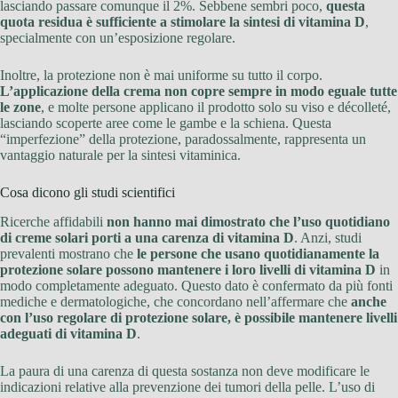
lasciando passare comunque il 2%. Sebbene sembri poco,
questa
quota residua è sufficiente a stimolare la sintesi di vitamina D
,
specialmente con un’esposizione regolare.
Inoltre, la protezione non è mai uniforme su tutto il corpo.
L’applicazione della crema non copre sempre in modo eguale tutte
le zone
, e molte persone applicano il prodotto solo su viso e décolleté,
lasciando scoperte aree come le gambe e la schiena. Questa
“imperfezione” della protezione, paradossalmente, rappresenta un
vantaggio naturale per la sintesi vitaminica.
Cosa dicono gli studi scientifici
Ricerche affidabili
non hanno mai dimostrato che l’uso quotidiano
di creme solari porti a una carenza di vitamina D
. Anzi, studi
prevalenti mostrano che
le persone che usano quotidianamente la
protezione solare possono mantenere i loro livelli di vitamina D
in
modo completamente adeguato. Questo dato è confermato da più fonti
mediche e dermatologiche, che concordano nell’affermare che
anche
con l’uso regolare di protezione solare, è possibile mantenere livelli
adeguati di vitamina D
.
La paura di una carenza di questa sostanza non deve modificare le
indicazioni relative alla prevenzione dei tumori della pelle. L’uso di