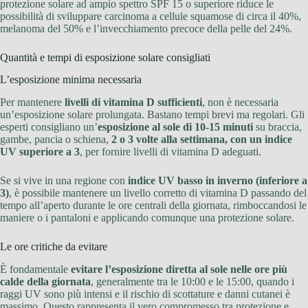
protezione solare ad ampio spettro SPF 15 o superiore riduce le
possibilità di sviluppare carcinoma a cellule squamose di circa il 40%,
melanoma del 50% e l’invecchiamento precoce della pelle del 24%.
Quantità e tempi di esposizione solare consigliati
L’esposizione minima necessaria
Per mantenere
livelli di vitamina D sufficienti
, non è necessaria
un’esposizione solare prolungata. Bastano tempi brevi ma regolari. Gli
esperti consigliano un’
esposizione al sole di 10-15 minuti
su braccia,
gambe, pancia o schiena,
2 o 3 volte alla settimana, con un indice
UV superiore a 3
, per fornire livelli di vitamina D adeguati.
Se si vive in una regione con
indice UV basso in inverno (inferiore a
3)
, è possibile mantenere un livello corretto di vitamina D passando del
tempo all’aperto durante le ore centrali della giornata, rimboccandosi le
maniere o i pantaloni e applicando comunque una protezione solare.
Le ore critiche da evitare
È fondamentale
evitare l’esposizione diretta al sole nelle ore più
calde della giornata
, generalmente tra le 10:00 e le 15:00, quando i
raggi UV sono più intensi e il rischio di scottature e danni cutanei è
massimo. Questo rappresenta il vero compromesso tra protezione e