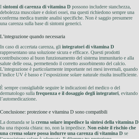
I
sintomi di carenza di vitamina D
possono includere stanchezza,
debolezza muscolare e dolori ossei, ma questi richiedono sempre una
conferma medica tramite analisi specifiche. Non è saggio presumere
una carenza sulla base di sintomi generici.
L’integrazione quando necessaria
In caso di accertata carenza, gli
integratori di vitamina D
rappresentano una soluzione sicura e efficace. Questi prodotti
contribuiscono al buon funzionamento del sistema immunitario e alla
salute delle ossa, permettendo il corretto assorbimento del calcio.
L’integrazione è particolarmente importante nei mesi invernali, quando
l’indice UV è basso e l’esposizione solare naturale risulta insufficiente.
È sempre consigliabile seguire le indicazioni del medico o del
dermatologo sulla
frequenza e il dosaggio degli integratori
, evitando
l’automedicazione.
Conclusione: protezione e vitamina D sono compatibili
La domanda se la
crema solare impedisce la sintesi della vitamina D
ha una risposta chiara: no, non la impedisce.
Non esiste il rischio che
una crema solare possa indurre una carenza di vitamina D
se
l’esposizione solare è adeguata. Il dilemma tra protezione