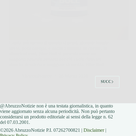
Capita più spesso di quanto si pensi, giornate lunghe,
stress, poca energia, e anche l’intimità ne risente. In
situazioni così, Blue Bull si presenta come un
supporto naturale pensato per chi vuole ritrovare
slancio, desiderio e maggiore sicurezza. Blue Bull…
AbruzzoNotizie
26 Marzo 2026
SUCC
@AbruzzoNotizie non è una testata giornalistica, in quanto
viene aggiornato senza alcuna periodicità. Non può pertanto
considerarsi un prodotto editoriale ai sensi della legge n. 62
del 07.03.2001.
©2026 AbruzzoNotizie P.I. 07262700821 |
Disclaimer
|
Privacy Policy