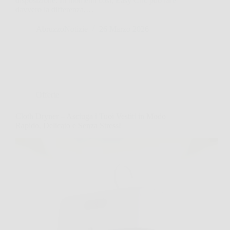
disposizione. In momenti così, Easy Cric può fare
davvero la differenza,…
AbruzzoNotizie
26 Marzo 2026
Offerte
Cloth Dryner – Asciuga i Tuoi Vestiti in Modo
Rapido, Delicato e Senza Stress!