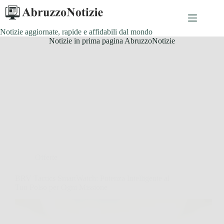
Salta
al
contenuto
Notizie aggiornate, rapide e affidabili dal mondo
Notizie in prima pagina AbruzzoNotizie
Offerte
BRV Tactics SmartWatch: Potenza Intelligente al
Tuo Polso per Ogni Missione