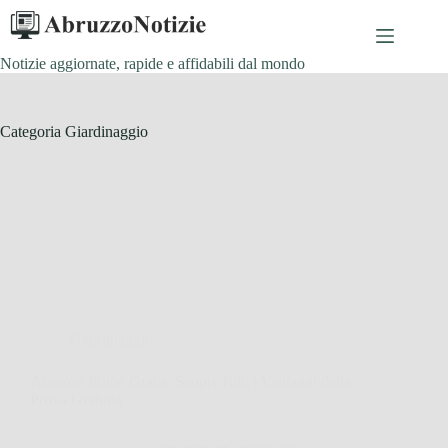
Salta
al
contenuto
Notizie aggiornate, rapide e affidabili dal mondo
Categoria
Giardinaggio
Giardinaggio
Amazon Prime Gratis: Scopri Tutti i Vantaggi della
Prova Gratuita