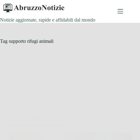
Salta
al
contenuto
Notizie aggiornate, rapide e affidabili dal mondo
Tag
supporto rifugi animali
Animali Domostici
Cucciolo abbandonato si rannicchia e piange: la sua
reazione commuove tutti