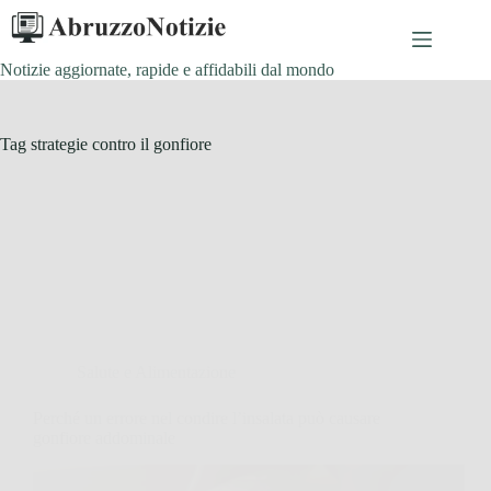
Salta
al
contenuto
Notizie aggiornate, rapide e affidabili dal mondo
Tag
strategie contro il gonfiore
Salute e Alimentazione
Perché un errore nel condire l’insalata può causare
gonfiore addominale