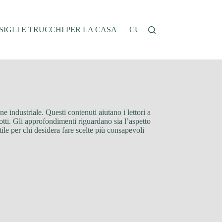
IGLI E TRUCCHI PER LA CASA
CUCINA E RICETTE
G
ione industriale. Questi contenuti aiutano i lettori a
dotti. Gli approfondimenti riguardano sia l’aspetto
utile per chi desidera fare scelte più consapevoli