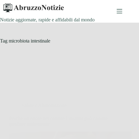
Salta
al
contenuto
Notizie aggiornate, rapide e affidabili dal mondo
Tag
microbiota intestinale
Salute e Alimentazione
Perché un errore nel condire l’insalata può causare
gonfiore addominale