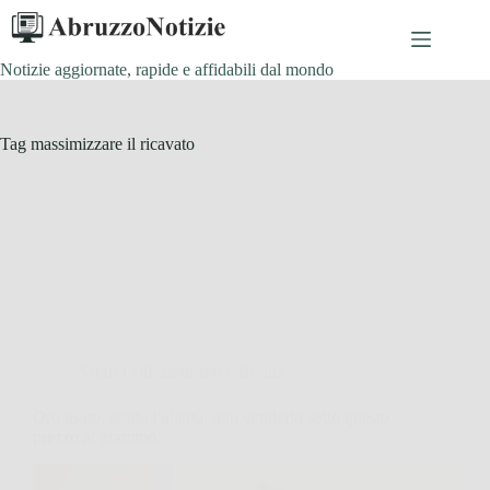
Salta
al
contenuto
Notizie aggiornate, rapide e affidabili dal mondo
Tag
massimizzare il ricavato
Affari Collezionismo e Bonus
Oro usato, scatta l’allerta: non venderlo sotto questo
prezzo al grammo