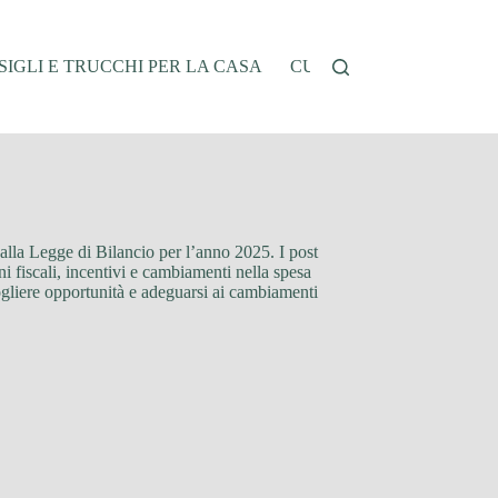
IGLI E TRUCCHI PER LA CASA
CUCINA E RICETTE
G
dalla Legge di Bilancio per l’anno 2025. I post
ni fiscali, incentivi e cambiamenti nella spesa
ogliere opportunità e adeguarsi ai cambiamenti