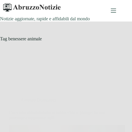
Salta
al
contenuto
Notizie aggiornate, rapide e affidabili dal mondo
Tag
benessere animale
Animali Domostici
Cucciolo abbandonato si rannicchia e piange: la sua
reazione commuove tutti